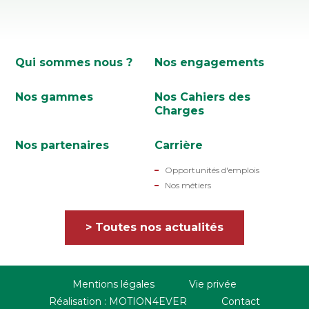
Pied
de
Qui sommes nous ?
Nos engagements
page
ABL
Nos gammes
Nos Cahiers des
Charges
Nos partenaires
Carrière
Opportunités d'emplois
Nos métiers
> Toutes nos actualités
Pied
Mentions légales
Vie privée
de
Réalisation : MOTION4EVER
Contact